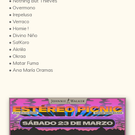
• Nothing But Thieves
• Overmono
• Irepelusa
• Verraco
• Homie !
• Divino Niño
• Sa!Koro
• Akriila
• Okraa
• Matar Fuma
• Ana María Oramas