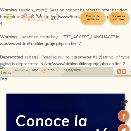
Warning
: session_start(): Session cannot be started after headers
have already been sent in
/var/www/html/multilenguaje.php
on line
Costo de
Reserva
servicio
online
4
Warning
: Undefined array key "HTTP_ACCEPT_LANGUAGE" in
/var/www/html/multilenguaje.php
on line
7
Deprecated
: substr(): Passing null to parameter #1 ($string) of type
string is deprecated in
/var/www/html/multilenguaje.php
on line
7
Select Language
▼
Nublado
14°C
2:00 am
09/08/2026
S
Conoce la