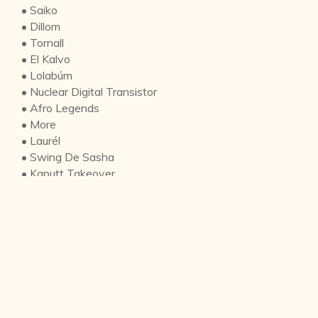
• Saiko
• Dillom
• Tornall
• El Kalvo
• Lolabúm
• Nuclear Digital Transistor
• Afro Legends
• More
• Laurél
• Swing De Sasha
• Kaputt Takeover
Si buscas un plan para los más pequeños, visita
:
Planes para hacer con niños en Bogotá