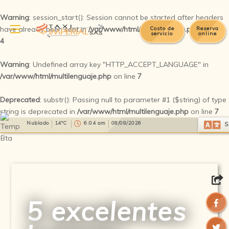
Warning
: session_start(): Session cannot be started after headers
have already been sent in
/var/www/html/multilenguaje.php
on line
Costo de
Reserva
servicio
online
4
Warning
: Undefined array key "HTTP_ACCEPT_LANGUAGE" in
/var/www/html/multilenguaje.php
on line
7
Deprecated
: substr(): Passing null to parameter #1 ($string) of type
string is deprecated in
/var/www/html/multilenguaje.php
on line
7
Select Language
▼
Nublado
14°C
6:04 am
08/08/2026
S
5 excelentes