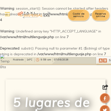
Warning
: session_start(): Session cannot be started after headers
have already been sent in
/var/www/html/multilenguaje.php
on line
Costo de
Reserva
servicio
online
4
Warning
: Undefined array key "HTTP_ACCEPT_LANGUAGE" in
/var/www/html/multilenguaje.php
on line
7
Deprecated
: substr(): Passing null to parameter #1 ($string) of type
string is deprecated in
/var/www/html/multilenguaje.php
on line
7
Select Language
▼
Nublado
14°C
9:58 am
07/08/2026
S
5 lugares de