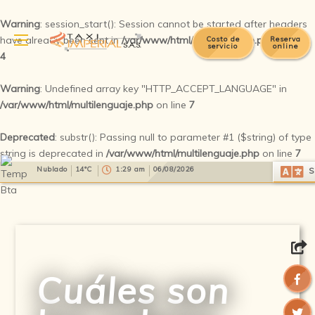
Warning
: session_start(): Session cannot be started after headers
have already been sent in
/var/www/html/multilenguaje.php
on line
Costo de
Reserva
servicio
online
4
Warning
: Undefined array key "HTTP_ACCEPT_LANGUAGE" in
/var/www/html/multilenguaje.php
on line
7
Deprecated
: substr(): Passing null to parameter #1 ($string) of type
string is deprecated in
/var/www/html/multilenguaje.php
on line
7
Select Language
▼
Nublado
14°C
1:29 am
06/08/2026
S
Cuáles son