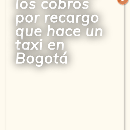
los cobros
por recargo
que hace un
taxi en
Bogotá