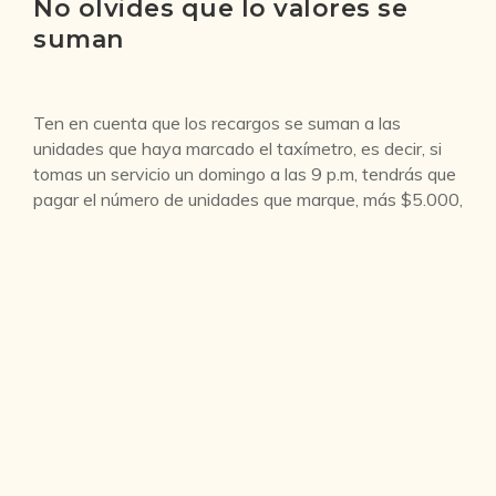
No olvides que lo valores se
suman
Ten en cuenta que los recargos se suman a las
unidades que haya marcado el taxímetro, es decir, si
tomas un servicio un domingo a las 9 p.m, tendrás que
pagar el número de unidades que marque, más $5.000,
que suman los $2.500 del recargo nocturno y $2.500
el recargo dominical.
Recuerda:
Siempre puedes comprobar el costo de tu
carrera por ti mismo, cada vehículo de taxi debe tener
su tarjeta de control donde aparece el nombre del
conductor, todos los costos mencionados acá y el
valor de la carrera con cada unidad de más.