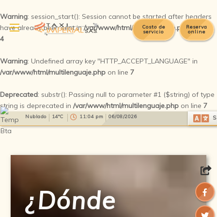
Warning
: session_start(): Session cannot be started after headers
have already been sent in
/var/www/html/multilenguaje.php
on line
Costo de
Reserva
servicio
online
4
Warning
: Undefined array key "HTTP_ACCEPT_LANGUAGE" in
/var/www/html/multilenguaje.php
on line
7
Deprecated
: substr(): Passing null to parameter #1 ($string) of type
string is deprecated in
/var/www/html/multilenguaje.php
on line
7
Select Language
▼
Nublado
14°C
11:04 pm
06/08/2026
S
¿Dónde