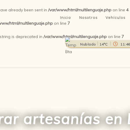
 have already been sent in
/var/www/html/multilenguaje.php
on line
4
Inicio
Nosotros
Vehículos
www/html/multilenguaje.php
on line
7
 string is deprecated in
/var/www/html/multilenguaje.php
on line
7
Nublado
14°C
11:4
ar artesanías en