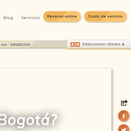
Reserva online
Costo de servicio
Blog
Servicios
Select Language
▼
Seleccionar idioma
6 am
06/08/2026
 Bogotá?