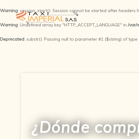
Warning
: session_start(): Session cannot be started after headers
Warning
: Undefined array key "HTTP_ACCEPT_LANGUAGE" in
/var/
Deprecated
: substr(): Passing null to parameter #1 ($string) of type
¿Dónde compr