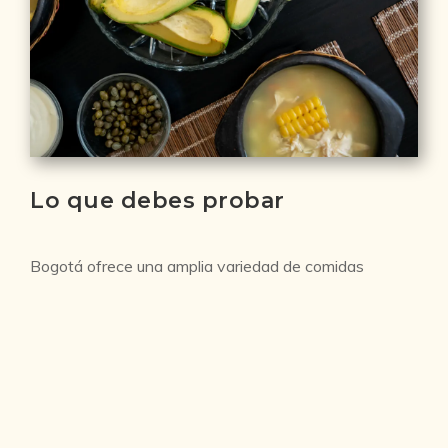
Lo que debes probar
Bogotá ofrece una amplia variedad de comidas
nacionales e internacionales, pero hay algunas delicias
locales que no debes perderte:
Tamal Santafereño:
Hecho con masa de maíz
precocida, se rellena con carne de cerdo o pollo,
longaniza, arvejas, garbanzos, cebolla y cilantro. Es un
plato tradicional y reconfortante.