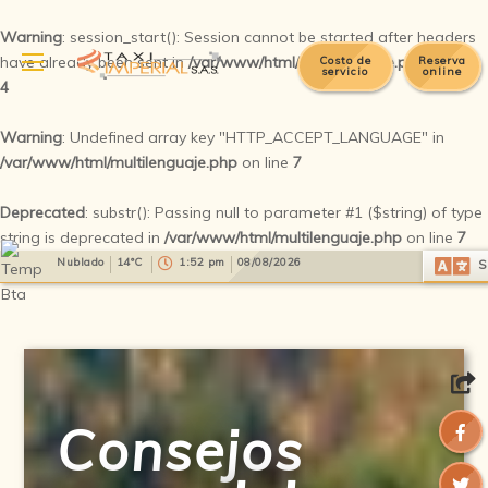
Warning
: session_start(): Session cannot be started after headers
have already been sent in
/var/www/html/multilenguaje.php
on line
Costo de
Reserva
servicio
online
4
Warning
: Undefined array key "HTTP_ACCEPT_LANGUAGE" in
/var/www/html/multilenguaje.php
on line
7
Deprecated
: substr(): Passing null to parameter #1 ($string) of type
string is deprecated in
/var/www/html/multilenguaje.php
on line
7
Select Language
▼
Nublado
14°C
1:52 pm
08/08/2026
S
Consejos