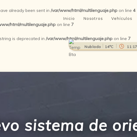
 have already been sent in
/var/www/html/multilenguaje.php
on line
4
Inicio
Nosotros
Vehículos
www/html/multilenguaje.php
on line
7
 string is deprecated in
/var/www/html/multilenguaje.php
on line
7
Nublado
14°C
11:1
vo sistema de ori