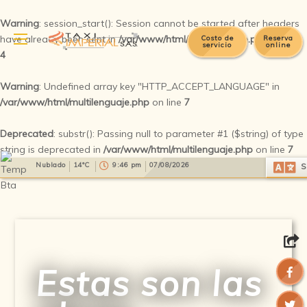
Warning
: session_start(): Session cannot be started after headers
have already been sent in
/var/www/html/multilenguaje.php
on line
Costo de
Reserva
servicio
online
4
Warning
: Undefined array key "HTTP_ACCEPT_LANGUAGE" in
/var/www/html/multilenguaje.php
on line
7
Deprecated
: substr(): Passing null to parameter #1 ($string) of type
string is deprecated in
/var/www/html/multilenguaje.php
on line
7
Select Language
▼
Nublado
14°C
9:46 pm
07/08/2026
S
Estas son las