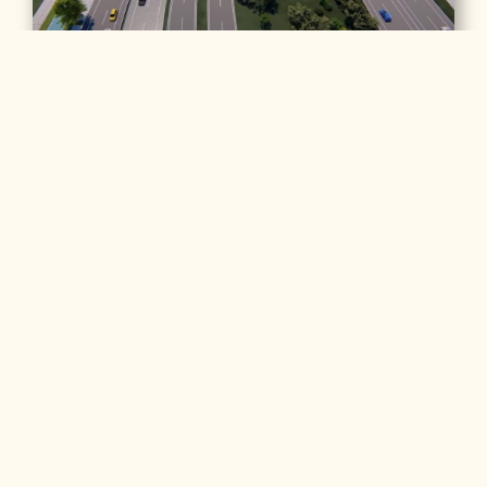
Nuevo ALO Sur
Este es uno de los proyectos más importantes de la
ciudad, busca mejorar la calidad de la movilidad de los
ciudadanos y el transporte de carga en el sur de la
ciudad, conectando Sibaté y Soacha hasta la calle 13
y descongestionando el sur de la ciudad. La obra
comprende 24,5 kilómetros e interviene las vías de
Chusacá en Soacha y la calle 13 en Fontibón.
Se invertirán más de 1,5 billones de pesos a la obra y
beneficiará a más de 2 millones de personas de las
localidades de Bosa, Kennedy y Fontibón. También los
municipios aledaños de Soacha, Sibaté y Mosquera.
Se busca que el proyecto reduzca más de 30 minutos