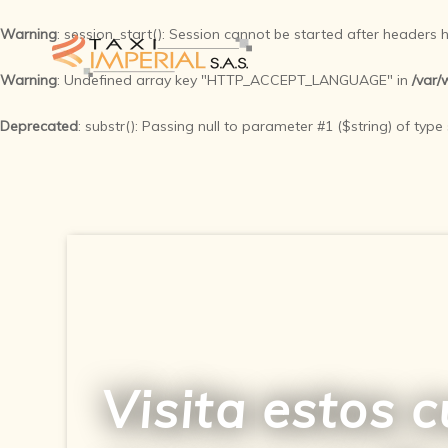
Warning
: session_start(): Session cannot be started after headers
Warning
: Undefined array key "HTTP_ACCEPT_LANGUAGE" in
/var/
Deprecated
: substr(): Passing null to parameter #1 ($string) of type
Visita estos c