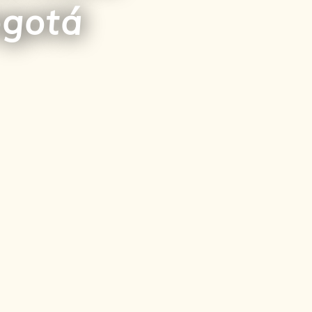
ogotá