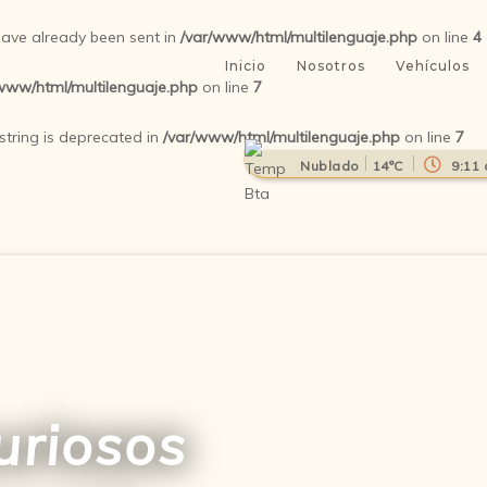
 have already been sent in
/var/www/html/multilenguaje.php
on line
4
Inicio
Nosotros
Vehículos
www/html/multilenguaje.php
on line
7
 string is deprecated in
/var/www/html/multilenguaje.php
on line
7
Nublado
14°C
9:11
uriosos