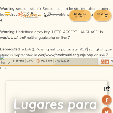
Warning
: session_start(): Session cannot be started after headers
have already been sent in
/var/www/html/multilenguaje.php
on line
Costo de
Reserva
servicio
online
4
Warning
: Undefined array key "HTTP_ACCEPT_LANGUAGE" in
/var/www/html/multilenguaje.php
on line
7
Deprecated
: substr(): Passing null to parameter #1 ($string) of type
string is deprecated in
/var/www/html/multilenguaje.php
on line
7
Select Language
▼
Nublado
14°C
9:06 am
07/08/2026
S
Lugares para