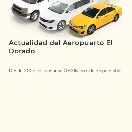
Actualidad del Aeropuerto El
Dorado
Desde 2007, el consorcio OPAIN ha sido responsable
de la operación, administración, modernización,
mantenimiento y comercialización del Aeropuerto El
Dorado. OPAIN trabaja en colaboración con diversas
entidades estatales y privadas, como el Ministerio de
Transporte, la Agencia Nacional de Infraestructura y la
Aeronáutica Civil de Colombia, para garantizar la
prestación de servicios de calidad.
Los esfuerzos de OPAIN han sido reconocidos