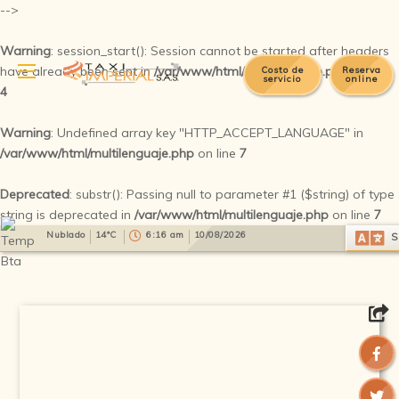
-->
Warning
: session_start(): Session cannot be started after headers
have already been sent in
/var/www/html/multilenguaje.php
on line
Costo de
Reserva
servicio
online
4
Warning
: Undefined array key "HTTP_ACCEPT_LANGUAGE" in
/var/www/html/multilenguaje.php
on line
7
Deprecated
: substr(): Passing null to parameter #1 ($string) of type
string is deprecated in
/var/www/html/multilenguaje.php
on line
7
Select Language
▼
Nublado
14°C
6:16 am
10/08/2026
S