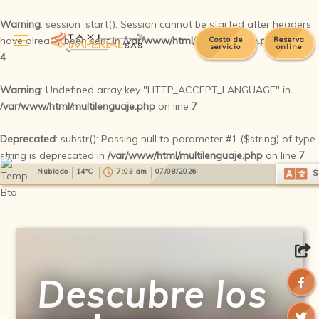
Warning
: session_start(): Session cannot be started after headers
have already been sent in
/var/www/html/multilenguaje.php
on line
Costo de
Reserva
servicio
online
4
Warning
: Undefined array key "HTTP_ACCEPT_LANGUAGE" in
/var/www/html/multilenguaje.php
on line
7
Deprecated
: substr(): Passing null to parameter #1 ($string) of type
string is deprecated in
/var/www/html/multilenguaje.php
on line
7
Select Language
▼
Nublado
14°C
7:03 am
07/08/2026
S
Descubre los