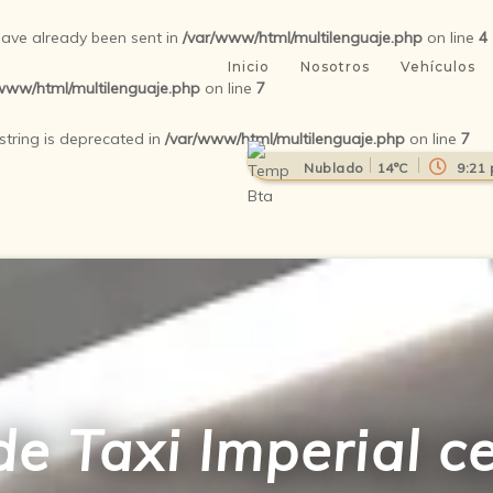
 have already been sent in
/var/www/html/multilenguaje.php
on line
4
Inicio
Nosotros
Vehículos
www/html/multilenguaje.php
on line
7
 string is deprecated in
/var/www/html/multilenguaje.php
on line
7
Nublado
14°C
9:21
e Taxi Imperial ce