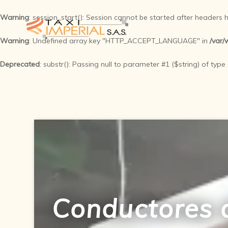
Warning
: session_start(): Session cannot be started after headers
Warning
: Undefined array key "HTTP_ACCEPT_LANGUAGE" in
/var/
Deprecated
: substr(): Passing null to parameter #1 ($string) of type
Conductores d