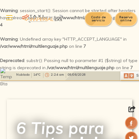
Warning
: session_start(): Session cannot be started after headers
have already been sent in
/var/www/html/multilenguaje.php
on line
Costo de
Reserva
servicio
online
4
Warning
: Undefined array key "HTTP_ACCEPT_LANGUAGE" in
/var/www/html/multilenguaje.php
on line
7
Deprecated
: substr(): Passing null to parameter #1 ($string) of type
string is deprecated in
/var/www/html/multilenguaje.php
on line
7
Select Language
▼
Nublado
14°C
2:24 am
08/08/2026
S
6 Tips para