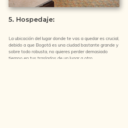
5. Hospedaje:
La ubicación del lugar donde te vas a quedar es crucial,
debido a que Bogotá es una ciudad bastante grande y
sobre todo robusta, no quieres perder demasiado
tiempo en tus traslados de un lugar a otro
La elección de este lugar depende del punto anterior
(lugares de interés) y tu presupuesto, ajusta los lugares
que deseas visitar y encuentra un punto central que
no quede muy retirado a estos y al mismo tiempo esté
dentro de los precios que deseas pagar, cruza esto
con el medio de transporte que prefieres y los costos
que estos acarrean.